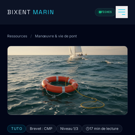
Aller au contenu
BIXENT
MARIN
FICHES
Ressources
/
Manœuvre & vie de pont
TUTO
Brevet : CMP
Niveau 1/3
17 min de lecture