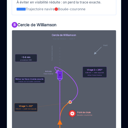
À éviter en visibilité réduite : on perd la trace exacte.
Trajectoire navire
Bouée-couronne
Cercle de Williamson
B
Cercle de Williamson
Vue de dessus — nord ↑
Vent
trace inverse exacte
~5-8 min
procédure IMO
Virage 2 = 240°
Arrivée
bâbord — sens opposé
trace inverse
retour trace inverse
Retour sur trace inverse exacte
passe sur la bouée-couronne
Virage 1 = 60°
tribord — point de bascule
Point de chute
bouée-couronne