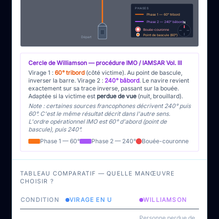
PHASES
Phase 1 — 60° tribord
Phase 2 — 240° bâbord
N
Bouée-couronne
Point de bascule (60°)
Départ
Cercle de Williamson — procédure IMO / IAMSAR Vol. III
Virage 1 :
60° tribord
(côté victime). Au point de bascule,
inverser la barre. Virage 2 :
240° bâbord
. Le navire revient
exactement sur sa trace inverse, passant sur la bouée.
Adaptée si la victime est
perdue de vue
(nuit, brouillard).
Note : certaines sources francophones décrivent 240° puis
60°. C'est le même résultat décrit dans l'autre sens.
L'ordre opérationnel IMO est 60° d'abord (point de
bascule), puis 240°.
Phase 1 — 60°
Phase 2 — 240°
Bouée-couronne
TABLEAU COMPARATIF — QUELLE MANŒUVRE
CHOISIR ?
CONDITION
VIRAGE EN U
WILLIAMSON
Personne perdue de