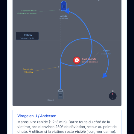
Approche finale
victime sous le vent
Arrivée
face bouée
~2-3 min
manœuvre rapide
~180°
de déviation
Point de chute
bouée-couronne
Barre toute
tribord →
N
Départ
Virage en U / Anderson
Manœuvre rapide (~2-3 min). Barre toute du côté de la
victime, arc d'environ 250° de déviation, retour au point de
chute. À utiliser si la victime reste
visible
(jour, mer calme).