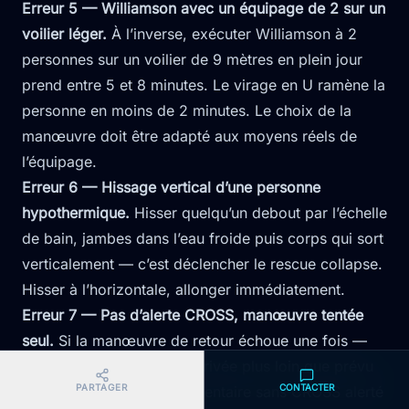
Erreur 5 — Williamson avec un équipage de 2 sur un
voilier léger.
À l’inverse, exécuter Williamson à 2
personnes sur un voilier de 9 mètres en plein jour
prend entre 5 et 8 minutes. Le virage en U ramène la
personne en moins de 2 minutes. Le choix de la
manœuvre doit être adapté aux moyens réels de
l’équipage.
Erreur 6 — Hissage vertical d’une personne
hypothermique.
Hisser quelqu’un debout par l’échelle
de bain, jambes dans l’eau froide puis corps qui sort
verticalement — c’est déclencher le rescue collapse.
Hisser à l’horizontale, allonger immédiatement.
Erreur 7 — Pas d’alerte CROSS, manœuvre tentée
seul.
Si la manœuvre de retour échoue une fois —
mauvais cap, personne dérivée plus loin que prévu
PARTAGER
CONTACTER
— chaque minute supplémentaire sans CROSS alerté