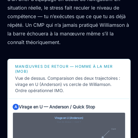
situation réelle, le stress fait reculer le niveau de
compétence — tu n’exécutes que ce que tu as déjà
répété. Un CMP qui n’a jamais pratiqué Williamson à
la barre échouera à la manœuvre même s’il la
connaît théoriquement.
MANŒUVRES DE RETOUR — HOMME À LA MER
(MOB)
Vue de dessus. Comparaison des deux trajectoires :
virage en U (Anderson) vs cercle de Williamson.
Ordre opérationnel IMO.
Virage en U — Anderson / Quick Stop
A
Comparaison des manœuvres de retour à l'homme à 
Virage en U (Anderson)
Vue de dessus — nord ↑
Vent