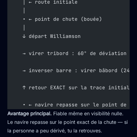
     │ ← route initiale
     │
     • ← point de chute (bouée)
     │
     ↓ départ Williamson
     → virer tribord : 60° de déviation
     → inverser barre : virer bâbord (240°
     ↑ retour EXACT sur la trace initiale,
     • ← navire repasse sur le point de ch
Avantage principal.
Fiable même en visibilité nulle.
Le navire repasse sur le point exact de la chute — si
la personne a peu dérivé, tu la retrouves.