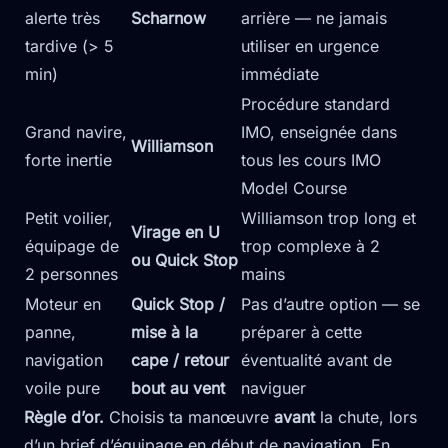
alerte très
Scharnow
arrière — ne jamais
tardive (> 5
utiliser en urgence
min)
immédiate
Procédure standard
Grand navire,
IMO, enseignée dans
Williamson
forte inertie
tous les cours IMO
Model Course
Petit voilier,
Williamson trop long et
Virage en U
équipage de
trop complexe à 2
ou Quick Stop
2 personnes
mains
Moteur en
Quick Stop /
Pas d’autre option — se
panne,
mise à la
préparer à cette
navigation
cape / retour
éventualité avant de
voile pure
bout au vent
naviguer
Règle d’or.
Choisis ta manœuvre
avant
la chute, lors
d’un brief d’équipage en début de navigation. En