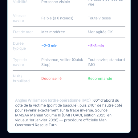
Visibilité
Personne visible
vue
Vitesse
Faible (≤ 6 nœuds)
Toute vitesse
navire
État de mer
Mer modérée
Mer agitée OK
Durée
~2-3 min
~5-8 min
typique
Type de
Plaisance, voilier (Quick
Tout navire, standard
navire
Stop)
IMO
Nuit /
Déconseillé
Recommandé
brouillard
Angles Williamson (ordre opérationnel IMO) :
60° d'abord du
côté de la victime (point de bascule), puis 240° de l'autre côté
pour revenir exactement sur la trace inverse. Source :
IAMSAR Manual Volume III (OMI / OACI, édition 2025, en
vigueur 1er janvier 2026) — procédure officielle Man
Overboard Rescue Turn.