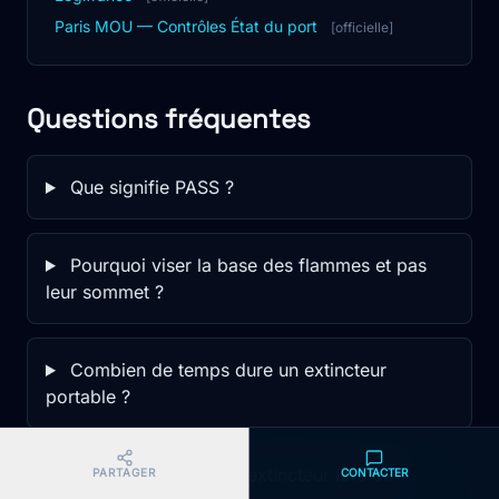
Paris MOU — Contrôles État du port
[officielle]
Questions fréquentes
Que signifie PASS ?
Pourquoi viser la base des flammes et pas
leur sommet ?
Combien de temps dure un extincteur
portable ?
Comment vérifier un extincteur lors du
PARTAGER
CONTACTER