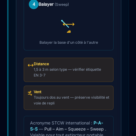
4
Balayer
(Sweep)
Balayer la base d'un côté à l'autre
Distance
1,5 à 3 m selon type — vérifier étiquette
EN 3-7
Vent
Toujours dos au vent — préserve visibilité et
voie de repli
Acronyme STCW international :
P-A-
S-S
—
Pull – Aim – Squeeze – Sweep
.
Valable pour tout extincteur portable,