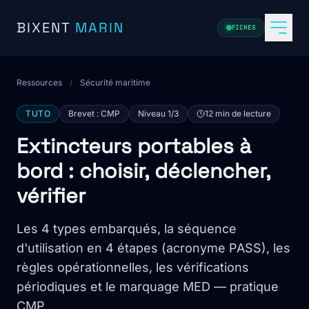
Aller au contenu
BIXENT
MARIN
FICHES
Ressources
/
Sécurité maritime
TUTO
Brevet : CMP
Niveau 1/3
12 min de lecture
Extincteurs portables à
bord : choisir, déclencher,
vérifier
Les 4 types embarqués, la séquence
d'utilisation en 4 étapes (acronyme PASS), les
règles opérationnelles, les vérifications
périodiques et le marquage MED — pratique
CMP.