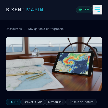
Aller au contenu
BIXENT
MARIN
FICHES
Ressources
/
Navigation & cartographie
TUTO
Brevet : CMP
Niveau 1/3
6 min de lecture