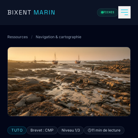
Aller au contenu
BIXENT
MARIN
FICHES
Ressources
/
Navigation & cartographie
TUTO
Brevet : CMP
Niveau 1/3
11 min de lecture