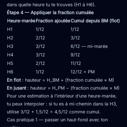
dans quelle heure tu te trouves (H1 à H6).
Étape 4 — Appliquer la fraction cumulée
Heure-marée
Fraction ajoutée
Cumul depuis BM (flot)
H1
1/12
1/12
H2
2/12
3/12
H3
3/12
6/12 — mi-marée
H4
3/12
9/12
H5
2/12
11/12
H6
1/12
12/12 = PM
En flot
: hauteur = H_BM + (fraction cumulée × M)
En jusant
: hauteur = H_PM − (fraction cumulée × M)
Pour une estimation à l’intérieur d’une heure-marée,
tu peux interpoler : si tu es à mi-chemin dans la H3,
utilise 3/12 + 1,5/12 = 4,5/12 comme cumul.
Cas pratique 1 — passer un haut-fond avec ton