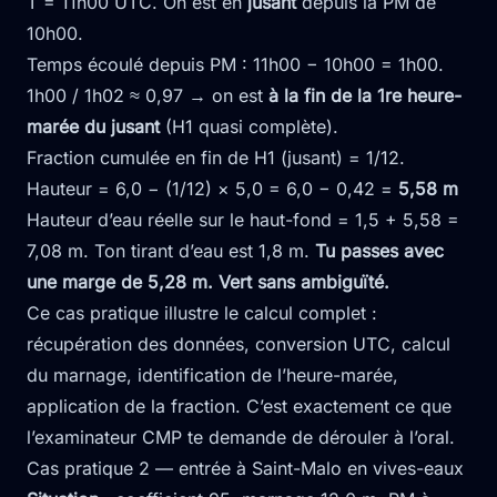
T = 11h00 UTC. On est en
jusant
depuis la PM de
10h00.
Temps écoulé depuis PM : 11h00 − 10h00 = 1h00.
1h00 / 1h02 ≈ 0,97 → on est
à la fin de la 1re heure-
marée du jusant
(H1 quasi complète).
Fraction cumulée en fin de H1 (jusant) = 1/12.
Hauteur = 6,0 − (1/12) × 5,0 = 6,0 − 0,42 =
5,58 m
Hauteur d’eau réelle sur le haut-fond = 1,5 + 5,58 =
7,08 m. Ton tirant d’eau est 1,8 m.
Tu passes avec
une marge de 5,28 m. Vert sans ambiguïté.
Ce cas pratique illustre le calcul complet :
récupération des données, conversion UTC, calcul
du marnage, identification de l’heure-marée,
application de la fraction. C’est exactement ce que
l’examinateur CMP te demande de dérouler à l’oral.
Cas pratique 2 — entrée à Saint-Malo en vives-eaux