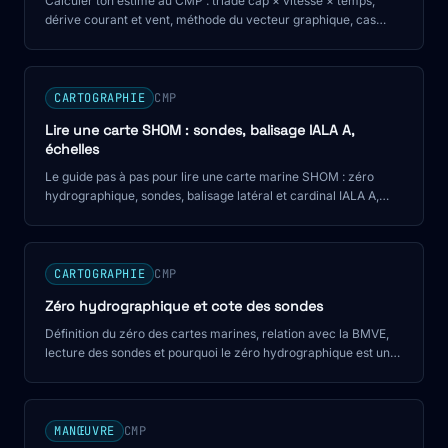
Calculer ton estime au CMP : triade cap × vitesse × temps,
dérive courant et vent, méthode du vecteur graphique, cas
pratique chiffré.
CARTOGRAPHIE
CMP
Lire une carte SHOM : sondes, balisage IALA A,
échelles
Le guide pas à pas pour lire une carte marine SHOM : zéro
hydrographique, sondes, balisage latéral et cardinal IALA A,
échelles. La théorie qui sert au quart, niveau CMP.
CARTOGRAPHIE
CMP
Zéro hydrographique et cote des sondes
Définition du zéro des cartes marines, relation avec la BMVE,
lecture des sondes et pourquoi le zéro hydrographique est un
pessimum de sécurité.
MANŒUVRE
CMP