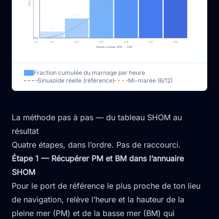
2/12
1/12
0/12
BM
H1
H2
H3
H4
H5
H6
Heures-marées (BM → PM)
Fraction cumulée du marnage par heure
Sinusoïde réelle (référence)
Mi-marée (6/12)
La méthode pas à pas — du tableau SHOM au
résultat
Quatre étapes, dans l’ordre. Pas de raccourci.
Étape 1 — Récupérer PM et BM dans l’annuaire
SHOM
Pour le port de référence le plus proche de ton lieu
de navigation, relève l’heure et la hauteur de la
pleine mer (PM) et de la basse mer (BM) qui