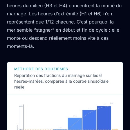
heures du milieu (H3 et H4) concentrent la moitié du
marnage. Les heures d’extrémité (H1 et H6) n’en
représentent que 1/12 chacune. C’est pourquoi la
mer semble “stagner” en début et fin de cycle : elle
monte ou descend réellement moins vite à ces
moments-là.
MÉTHODE DES DOUZIÈMES
Répartition des fractions du marnage sur les 6
heures-marées, comparée à la courbe sinusoïdale
réelle.
PM
1/12
12/12
2/12
3/12
Marnage M
3/12
6/12
Mi-marée (6/12)