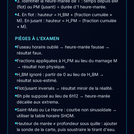
3. Identifier la heure-marée de T : temps depuis BM
(flot) ou PM (jusant) ÷ durée d'1 heure-marée.
4. En flot : hauteur = H_BM + (fraction cumulée ×
M). En jusant : hauteur = H_PM − (fraction cumulée
× M).
PIÈGES À L'EXAMEN
Fuseau horaire oublié → heure-marée fausse →
résultat faux.
Fractions appliquées à H_PM au lieu du marnage M
→ résultat non physique.
H_BM ignoré : partir de 0 au lieu de H_BM →
résultat sous-estimé.
Flot/jusant inversés → résultat miroir de la réalité.
6h pile supposé au lieu de 6h12 → heure-marée
décalée aux extrema.
Saint-Malo ou Le Havre : courbe non sinusoïdale →
utiliser la table horaire SHOM.
Hauteur de marée ≠ profondeur sous quille : ajouter
la sonde de la carte, puis soustraire le tirant d'eau.