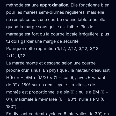
méthode est une
approximation
. Elle fonctionne bien
pour les marées semi-diurnes régulières, mais elle
ne remplace pas une courbe ou une table officielle
quand la marge sous quille est faible. Plus le
marnage est fort ou la courbe locale irrégulière, plus
tu dois garder une marge de sécurité.
Pourquoi cette répartition 1/12, 2/12, 3/12, 3/12,
2/12, 1/12
La marée monte et descend selon une courbe
proche d’un sinus. En physique : la hauteur d’eau suit
H(θ) = H_BM + (M/2) × (1 − cos θ), avec θ variant
de 0° à 180° sur un demi-cycle. La vitesse de
montée est proportionnelle à sin(θ) : nulle à BM (θ =
0°), maximale à mi-marée (θ = 90°), nulle à PM (θ =
180°).
En divisant ce demi-cycle en 6 intervalles de 30°, on