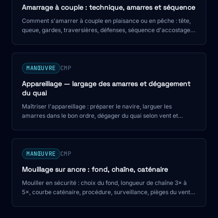
Amarrage à couple : technique, amarres et séquence
Comment s'amarrer à couple en plaisance ou en pêche : tête,
queue, gardes, traversières, défenses, séquence d'accostage
et pièges courants. Niveau CMP.
MANŒUVRE
CMP
Appareillage — largage des amarres et dégagement
du quai
Maîtriser l'appareillage : préparer le navire, larguer les
amarres dans le bon ordre, dégager du quai selon vent et
courant.
MANŒUVRE
CMP
Mouillage sur ancre : fond, chaîne, caténaire
Mouiller en sécurité : choix du fond, longueur de chaîne 3× à
5×, courbe caténaire, procédure, surveillance, pièges du vent
et de la marée. Niveau CMP.