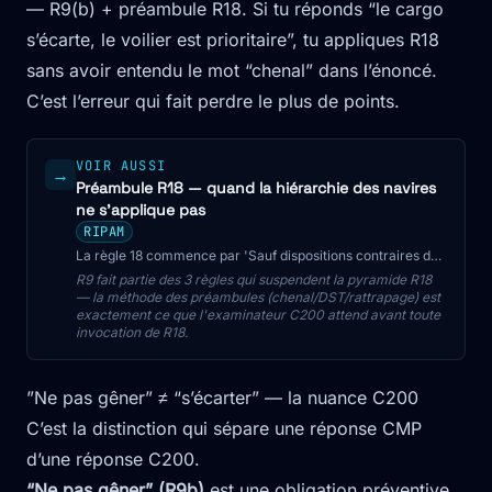
— R9(b) + préambule R18. Si tu réponds “le cargo
s’écarte, le voilier est prioritaire”, tu appliques R18
sans avoir entendu le mot “chenal” dans l’énoncé.
C’est l’erreur qui fait perdre le plus de points.
VOIR AUSSI
→
Préambule R18 — quand la hiérarchie des navires
ne s'applique pas
RIPAM
La règle 18 commence par 'Sauf dispositions contraires des
règles 9, 10 et 13' — trois règles qui priment sur la
R9 fait partie des 3 règles qui suspendent la pyramide R18
hiérarchie. L'erreur n°1 à l'oral C200.
— la méthode des préambules (chenal/DST/rattrapage) est
exactement ce que l'examinateur C200 attend avant toute
invocation de R18.
”Ne pas gêner” ≠ “s’écarter” — la nuance C200
C’est la distinction qui sépare une réponse CMP
d’une réponse C200.
“Ne pas gêner” (R9b)
est une obligation préventive.