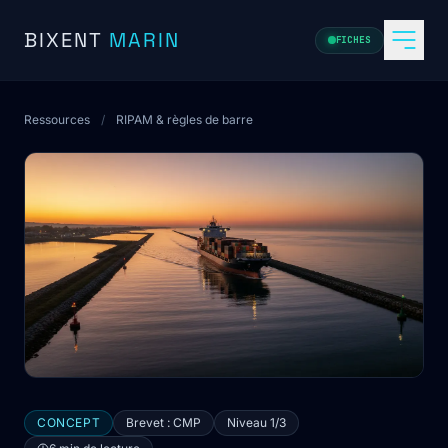
Aller au contenu
BIXENT
MARIN
FICHES
Ressources
/
RIPAM & règles de barre
CONCEPT
Brevet : CMP
Niveau 1/3