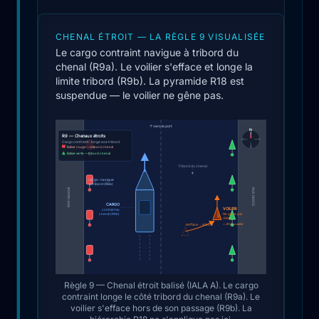
CHENAL ÉTROIT — LA RÈGLE 9 VISUALISÉE
Le cargo contraint navigue à tribord du
chenal (R9a). Le voilier s'efface et longe la
limite tribord (R9b). La pyramide R18 est
suspendue — le voilier ne gêne pas.
↑ vers le port
N
R9 — Chenaux étroits
O
E
Cargo contraint : longe axe tribord
Balise rouge — bâbord chenal
S
Balise verte — tribord chenal
Tribord du chenal
Cargo : navigue
à tribord (R9a)
RIVE GAUCHE
RIVE DROITE
CARGO
VOILIER
contraint au
chenal (R9b)
Ne gêne pas
(R9b)
< 20 m ou voilier
s'efface → tribord
Règle 9 — Chenal étroit balisé (IALA A). Le cargo
contraint longe le côté tribord du chenal (R9a). Le
voilier s'efface hors de son passage (R9b). La