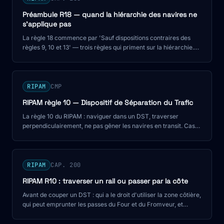
Préambule R18 — quand la hiérarchie des navires ne
s'applique pas
La règle 18 commence par 'Sauf dispositions contraires des
règles 9, 10 et 13' — trois règles qui priment sur la hiérarchie.
L'erreur n°1 à l'oral C200.
RIPAM
CMP
RIPAM règle 10 — Dispositif de Séparation du Trafic
La règle 10 du RIPAM : naviguer dans un DST, traverser
perpendiculairement, ne pas gêner les navires en transit. Cas
concret : le rail d'Ouessant. CMP et C200.
RIPAM
CAP. 200
RIPAM R10 : traverser un rail ou passer par la côte
Avant de couper un DST : qui a le droit d'utiliser la zone côtière,
qui peut emprunter les passes du Four et du Fromveur, et
comment exécuter la traversée.