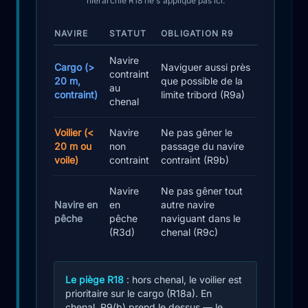
hiérarchie R18 ne s'applique pas ici.
NAVIRE
STATUT
OBLIGATION R9
Navire
Cargo (>
Naviguer aussi près
contraint
20 m,
que possible de la
au
contraint)
limite tribord (R9a)
chenal
Voilier (<
Navire
Ne pas gêner le
20 m ou
non
passage du navire
voile)
contraint
contraint (R9b)
Navire
Ne pas gêner tout
Navire en
en
autre navire
pêche
pêche
naviguant dans le
(R3d)
chenal (R9c)
Le piège R18
: hors chenal, le voilier est
prioritaire sur le cargo (R18a). En
chenal, R9(b) prend le dessus — le