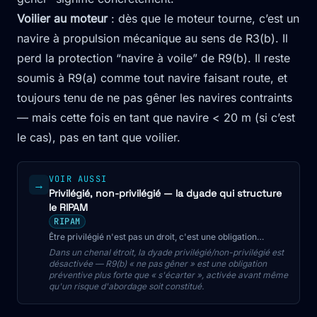
Voilier au moteur
: dès que le moteur tourne, c’est un
navire à propulsion mécanique au sens de R3(b). Il
perd la protection “navire à voile” de R9(b). Il reste
soumis à R9(a) comme tout navire faisant route, et
toujours tenu de ne pas gêner les navires contraints
— mais cette fois en tant que navire < 20 m (si c’est
le cas), pas en tant que voilier.
VOIR AUSSI
→
Privilégié, non-privilégié — la dyade qui structure
le RIPAM
RIPAM
Être privilégié n'est pas un droit, c'est une obligation
symétrique. L'un manœuvre tôt et franchement, l'autre
Dans un chenal étroit, la dyade privilégié/non-privilégié est
maintient cap et vitesse — et manœuvre en dernier
désactivée — R9(b) « ne pas gêner » est une obligation
recours.
préventive plus forte que « s'écarter », activée avant même
qu'un risque d'abordage soit constitué.