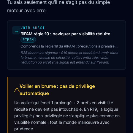
Tu sais seulement qu’il ne s’agit pas du simple
moteur avec erre.
VOIR AUSSI
→
RIPAM règle 19 : naviguer par visibilité réduite
RIPAM
Comprends la règle 19 du RIPAM : précautions à prendre
dans la brume, manoeuvres à éviter au radar, signaux
R35 donne les signaux ; R19 donne la conduite à tenir dans
sonores. Préparé pour le CMP, le BACPN et le C200.
la brume : vitesse de sécurité, veille renforcée, radar,
réduction ou arrêt si le signal est entendu sur l'avant.
Voilier en brume : pas de privilège
automatique
Un voilier qui émet 1 prolongé + 2 brefs en visibilité
réduite ne devient pas intouchable. En R19, la logique
privilégié / non-privilégié ne s’applique plus comme en
visibilité normale : tout le monde manœuvre avec
prudence.