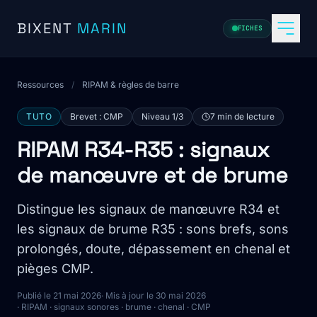
Aller au contenu
BIXENT
MARIN
FICHES
Ressources
/
RIPAM & règles de barre
TUTO
Brevet : CMP
Niveau 1/3
7 min de lecture
RIPAM R34-R35 : signaux
de manœuvre et de brume
Distingue les signaux de manœuvre R34 et
les signaux de brume R35 : sons brefs, sons
prolongés, doute, dépassement en chenal et
pièges CMP.
Publié le 21 mai 2026
· Mis à jour le 30 mai 2026
· RIPAM · signaux sonores · brume · chenal · CMP