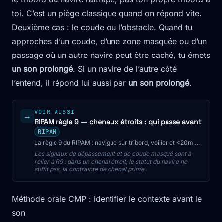
toi. C’est un piège classique quand on répond vite.
Deuxième cas : le coude ou l’obstacle. Quand tu
approches d’un coude, d’une zone masquée ou d’un
passage où un autre navire peut être caché, tu émets
un son prolongé
. Si un navire de l’autre côté
l’entend, il répond lui aussi par
un son prolongé
.
VOIR AUSSI
→
RIPAM règle 9 — chenaux étroits : qui passe avant
RIPAM
La règle 9 du RIPAM : navigue sur tribord, voilier et <20m ne
gênent pas, signaux sonores R34(d), R9 prime sur R18.
Les signaux de dépassement et de coude masqué sont à
Niveau CMP et C200.
relier à R9 : dans un chenal étroit, le statut du navire ne
suffit pas, la contrainte de chenal prime.
Méthode orale CMP : identifier le contexte avant le
son