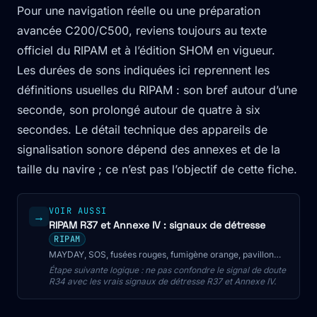
Pour une navigation réelle ou une préparation
avancée C200/C500, reviens toujours au texte
officiel du RIPAM et à l’édition SHOM en vigueur.
Les durées de sons indiquées ici reprennent les
définitions usuelles du RIPAM : son bref autour d’une
seconde, son prolongé autour de quatre à six
secondes. Le détail technique des appareils de
signalisation sonore dépend des annexes et de la
taille du navire ; ce n’est pas l’objectif de cette fiche.
VOIR AUSSI
→
RIPAM R37 et Annexe IV : signaux de détresse
RIPAM
MAYDAY, SOS, fusées rouges, fumigène orange, pavillon
NC, EPIRB et signaux interdits hors détresse : la liste R37
Étape suivante logique : ne pas confondre le signal de doute
expliquée pour le CMP.
R34 avec les vrais signaux de détresse R37 et Annexe IV.