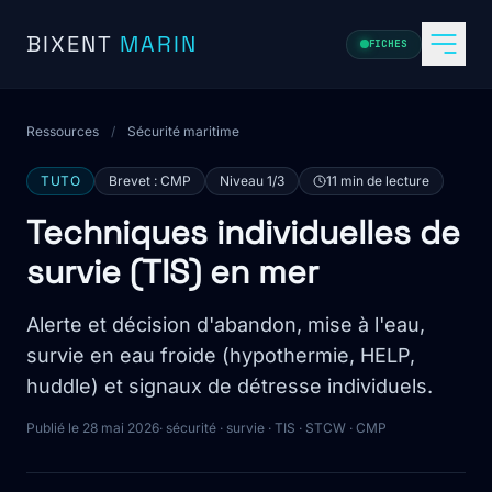
Aller au contenu
BIXENT
MARIN
FICHES
Ressources
/
Sécurité maritime
TUTO
Brevet : CMP
Niveau 1/3
11 min de lecture
Techniques individuelles de
survie (TIS) en mer
Alerte et décision d'abandon, mise à l'eau,
survie en eau froide (hypothermie, HELP,
huddle) et signaux de détresse individuels.
Publié le 28 mai 2026
· sécurité · survie · TIS · STCW · CMP