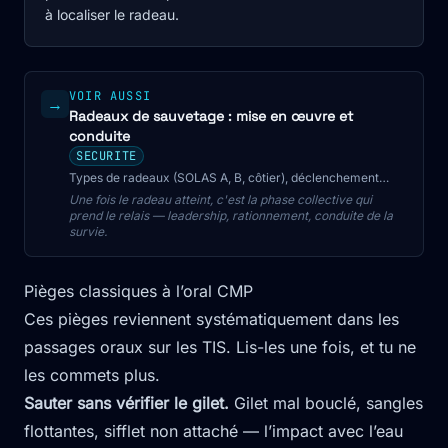
à localiser le radeau.
VOIR AUSSI
→
Radeaux de sauvetage : mise en œuvre et
conduite
SECURITE
Types de radeaux (SOLAS A, B, côtier), déclenchement
hydrostatique ou manuel, embarquement et conduite du
Une fois le radeau atteint, c'est la phase collective qui
radeau en situation de survie.
prend le relais — leadership, rationnement, conduite de la
survie.
Pièges classiques à l’oral CMP
Ces pièges reviennent systématiquement dans les
passages oraux sur les TIS. Lis-les une fois, et tu ne
les commets plus.
Sauter sans vérifier le gilet.
Gilet mal bouclé, sangles
flottantes, sifflet non attaché — l’impact avec l’eau