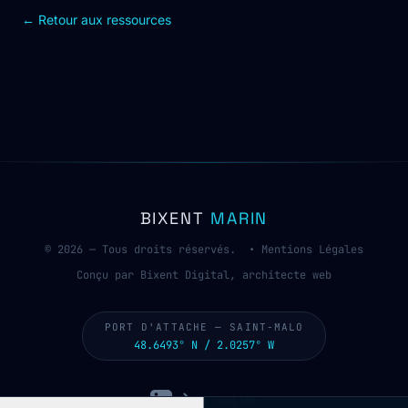
← Retour aux ressources
BIXENT
MARIN
© 2026 — Tous droits réservés. •
Mentions Légales
Conçu par Bixent Digital, architecte web
PORT D'ATTACHE — SAINT-MALO
48.6493° N / 2.0257° W
LinkedIn
LA TOULINE