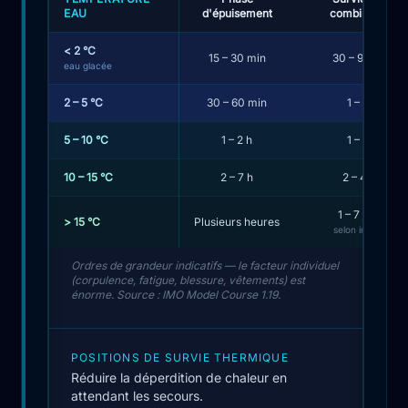
EAU
d'épuisement
combinaison
Tableau des durées de survie indicatives selon la températu
< 2 °C
15 – 30 min
30 – 90 min
eau glacée
2 – 5 °C
30 – 60 min
1 – 3 h
5 – 10 °C
1 – 2 h
1 – 6 h
10 – 15 °C
2 – 7 h
2 – 40 h
1 – 7 jours
> 15 °C
Plusieurs heures
selon individu
Ordres de grandeur indicatifs — le facteur individuel
(corpulence, fatigue, blessure, vêtements) est
énorme. Source : IMO Model Course 1.19.
POSITIONS DE SURVIE THERMIQUE
Réduire la déperdition de chaleur en
attendant les secours.