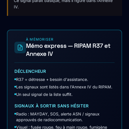
Ce signal paraît basique, mais il figure dans l’Annexe
IV.
À MÉMORISER
Mémo express — RIPAM R37 et
Annexe IV
DÉCLENCHEUR
R37 = détresse + besoin d'assistance.
Les signaux sont listés dans l'Annexe IV du RIPAM.
Un seul signal de la liste suffit.
SIGNAUX À SORTIR SANS HÉSITER
Radio : MAYDAY, SOS, alerte ASN / signaux
approuvés de radiocommunication.
Visuel : fusée rouge, feu à main rouge, fumigène