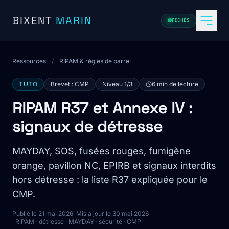
Aller au contenu
BIXENT
MARIN
FICHES
Ressources
/
RIPAM & règles de barre
TUTO
Brevet : CMP
Niveau 1/3
6 min de lecture
RIPAM R37 et Annexe IV :
signaux de détresse
MAYDAY, SOS, fusées rouges, fumigène
orange, pavillon NC, EPIRB et signaux interdits
hors détresse : la liste R37 expliquée pour le
CMP.
Publié le 21 mai 2026
· Mis à jour le 30 mai 2026
· RIPAM · détresse · MAYDAY · sécurité · CMP