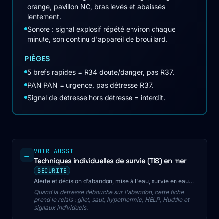
orange, pavillon NC, bras levés et abaissés
lentement.
Sonore : signal explosif répété environ chaque
minute, son continu d'appareil de brouillard.
PIÈGES
5 brefs rapides = R34 doute/danger, pas R37.
PAN PAN = urgence, pas détresse R37.
Signal de détresse hors détresse = interdit.
VOIR AUSSI
→
Techniques individuelles de survie (TIS) en mer
SECURITE
Alerte et décision d'abandon, mise à l'eau, survie en eau
froide (hypothermie, HELP, huddle) et signaux de détresse
Quand la détresse débouche sur l'abandon, cette fiche
individuels.
prend le relais : gilet, saut, hypothermie, HELP, Huddle et
signaux individuels.