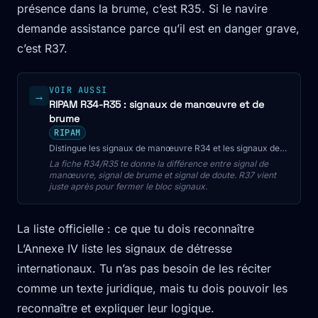
présence dans la brume, c’est R35. Si le navire
demande assistance parce qu’il est en danger grave,
c’est R37.
VOIR AUSSI
→
RIPAM R34-R35 : signaux de manœuvre et de
brume
RIPAM
Distingue les signaux de manœuvre R34 et les signaux de
brume R35 : sons brefs, sons prolongés, doute,
La fiche R34/R35 te donne la différence entre signal de
dépassement en chenal et pièges CMP.
manœuvre, signal de brume et signal de doute. R37 vient
juste après pour fermer le bloc signaux.
La liste officielle : ce que tu dois reconnaître
L’Annexe IV liste les signaux de détresse
internationaux. Tu n’as pas besoin de les réciter
comme un texte juridique, mais tu dois pouvoir les
reconnaître et expliquer leur logique.