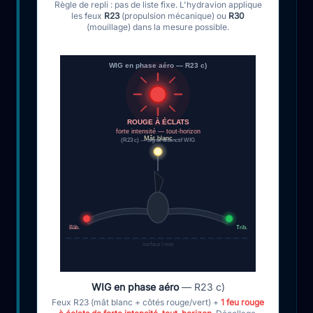
Règle de repli : pas de liste fixe. L'hydravion applique
les feux
R23
(propulsion mécanique) ou
R30
(mouillage) dans la mesure possible.
WIG en phase aéro — R23 c)
ROUGE À ÉCLATS
forte intensité — tout-horizon
Mât blanc
(R23 c) — signal distinctif WIG
Bâb.
Trib.
surface / mer
WIG en phase aéro
— R23 c)
Feux R23 (mât blanc + côtés rouge/vert) +
1 feu rouge