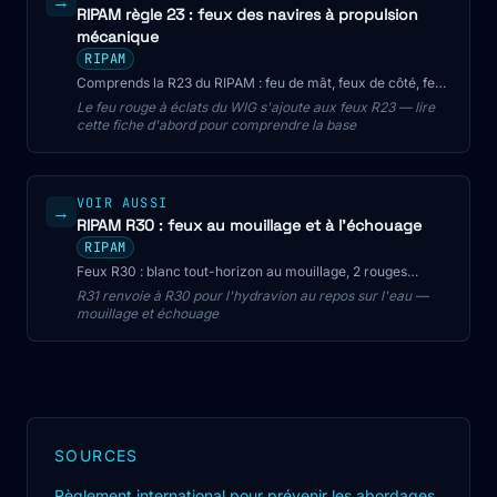
→
RIPAM règle 23 : feux des navires à propulsion
mécanique
RIPAM
Comprends la R23 du RIPAM : feu de mât, feux de côté, feu
de poupe et portées selon la longueur. Identifier un R23 de
Le feu rouge à éclats du WIG s'ajoute aux feux R23 — lire
nuit pour le CMP.
cette fiche d'abord pour comprendre la base
VOIR AUSSI
→
RIPAM R30 : feux au mouillage et à l'échouage
RIPAM
Feux R30 : blanc tout-horizon au mouillage, 2 rouges
superposés à l'échouage, et exemptions selon la longueur.
R31 renvoie à R30 pour l'hydravion au repos sur l'eau —
Identifier un navire immobilisé de nuit pour le CMP.
mouillage et échouage
SOURCES
Règlement international pour prévenir les abordages