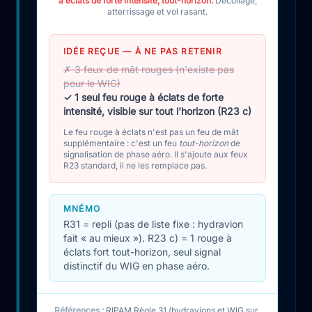
à éclats de forte intensité, tout-horizon.
Décollage,
atterrissage et vol rasant.
IDÉE REÇUE — À NE PAS RETENIR
✗ 3 feux de mât rouges (n'existe pas
pour le WIG)
✓ 1 seul feu rouge à éclats de forte
intensité, visible sur tout l'horizon (R23 c)
Le feu rouge à éclats n'est pas un feu de mât
supplémentaire : c'est un feu
tout-horizon
de
signalisation de phase aéro. Il s'ajoute aux feux
R23 standard, il ne les remplace pas.
MNÉMO
R31 = repli (pas de liste fixe : hydravion
fait « au mieux »). R23 c) = 1 rouge à
éclats fort tout-horizon, seul signal
distinctif du WIG en phase aéro.
Références :
RIPAM Règle 31 (hydravions et WIG sur