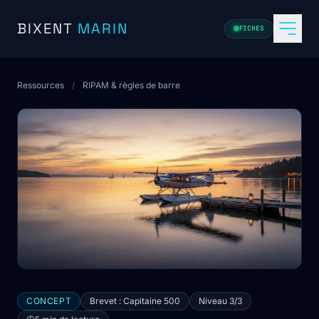
Aller au contenu
BIXENT
MARIN
FICHES
Ressources
/
RIPAM & règles de barre
CONCEPT
Brevet : Capitaine 500
Niveau 3/3