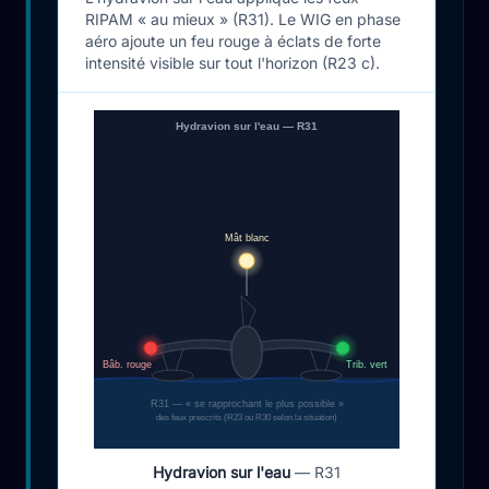
RIPAM « au mieux » (R31). Le WIG en phase
aéro ajoute un feu rouge à éclats de forte
intensité visible sur tout l'horizon (R23 c).
Hydravion sur l'eau — R31
Mât blanc
Bâb. rouge
Trib. vert
R31 — « se rapprochant le plus possible »
des feux prescrits (R23 ou R30 selon la situation)
Hydravion sur l'eau
— R31