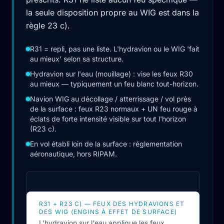
la seule disposition propre au WIG est dans la
règle 23 c).
R31 = repli, pas une liste. L'hydravion ou le WIG 'fait
au mieux' selon sa structure.
Hydravion sur l'eau (mouillage) : vise les feux R30
au mieux — typiquement un feu blanc tout-horizon.
Navion WIG au décollage / atterrissage / vol près
de la surface : feux R23 normaux + UN feu rouge à
éclats de forte intensité visible sur tout l'horizon
(R23 c).
En vol établi loin de la surface : réglementation
aéronautique, hors RIPAM.
R31 + R23 C) — FEUX DES HYDRAVIONS ET
DES WIG (ENGINS À EFFET DE SURFACE)
L'hydravion sur l'eau applique les feux