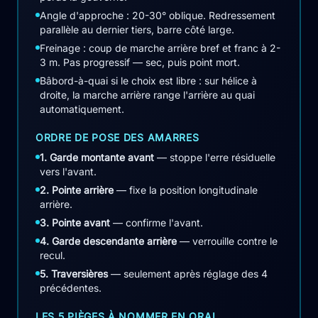
Angle d'approche : 20-30° oblique. Redressement
parallèle au dernier tiers, barre côté large.
Freinage : coup de marche arrière bref et franc à 2-
3 m. Pas progressif — sec, puis point mort.
Bâbord-à-quai si le choix est libre : sur hélice à
droite, la marche arrière range l'arrière au quai
automatiquement.
ORDRE DE POSE DES AMARRES
1. Garde montante avant
— stoppe l'erre résiduelle
vers l'avant.
2. Pointe arrière
— fixe la position longitudinale
arrière.
3. Pointe avant
— confirme l'avant.
4. Garde descendante arrière
— verrouille contre le
recul.
5. Traversières
— seulement après réglage des 4
précédentes.
LES 5 PIÈGES À NOMMER EN ORAL