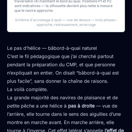
traversière (4) maintient le bord au quai. Positions P1 et P2
sont indicatives — la silhouette devient plus nette à mesure
que le navire approche.
Schéma d'accostage à quai — vue de dessus — trois phases :
approche, redressement, amarrage
Le pas d’hélice — bâbord-à-quai naturel
C’est le fil pédagogique que j’ai cherché partout
pendant la préparation du CMP, et que personne
n’expliquait en entier. On disait “bâbord-à-quai est
plus facile”, sans donner la chaîne de raisons.
La voilà complète.
La grande majorité des navires de plaisance et de
petite pêche a une hélice à
pas à droite
— vue de
l’arrière, elle tourne dans le sens des aiguilles d’une
montre en marche avant. En marche arrière, elle
tourne à l’inverse. Cet effet latéral s’appelle
l’effet de