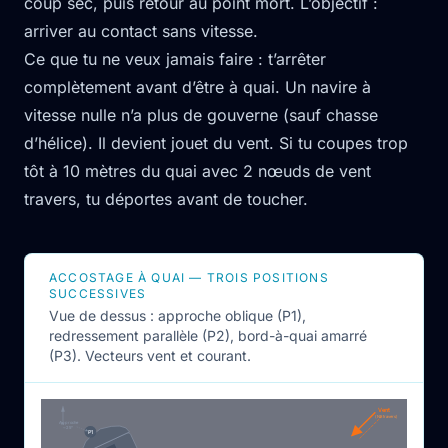
coup sec, puis retour au point mort. L’objectif :
arriver au contact sans vitesse.
Ce que tu ne veux jamais faire : t’arrêter
complètement avant d’être à quai. Un navire à
vitesse nulle n’a plus de gouverne (sauf chasse
d’hélice). Il devient jouet du vent. Si tu coupes trop
tôt à 10 mètres du quai avec 2 nœuds de vent
travers, tu déportes avant de toucher.
ACCOSTAGE À QUAI — TROIS POSITIONS
SUCCESSIVES
Vue de dessus : approche oblique (P1),
redressement parallèle (P2), bord-à-quai amarré
(P3). Vecteurs vent et courant.
Vent
(NE travers)
Approche
N
~25°
P1